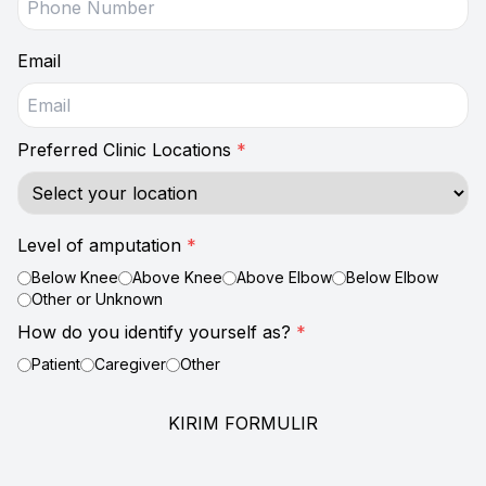
Email
Preferred Clinic Locations
*
Level of amputation
*
Below Knee
Above Knee
Above Elbow
Below Elbow
Other or Unknown
How do you identify yourself as?
*
Patient
Caregiver
Other
KIRIM FORMULIR