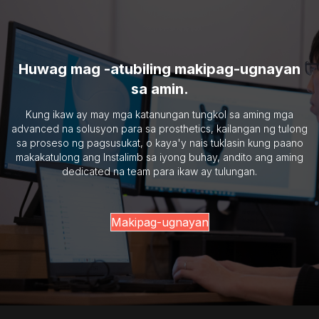
Huwag mag -atubiling makipag-ugnayan
sa amin.
Kung ikaw ay may mga katanungan tungkol sa aming mga
advanced na solusyon para sa prosthetics, kailangan ng tulong
sa proseso ng pagsusukat, o kaya'y nais tuklasin kung paano
makakatulong ang Instalimb sa iyong buhay, andito ang aming
dedicated na team para ikaw ay tulungan.
Makipag-ugnayan