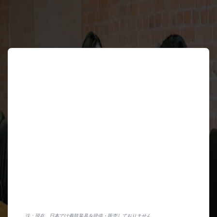
名前
メールアドレス
連絡先番号
国
Select a
country
組織名
メッセージ
注：現在、日本では義肢装具を提供・販売しておりません。