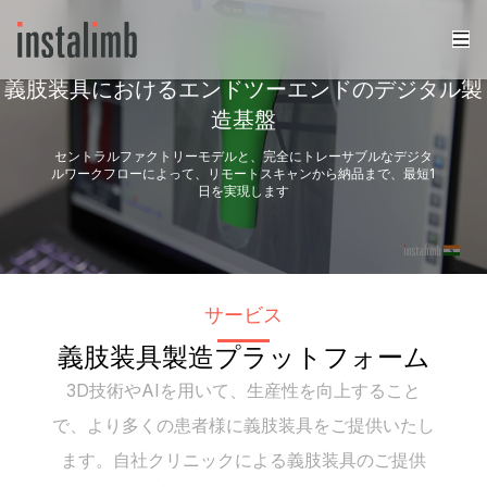
義肢装具におけるエンドツーエンドのデジタル製
造基盤
セントラルファクトリーモデルと、完全にトレーサブルなデジタ
ルワークフローによって、リモートスキャンから納品まで、最短1
日を実現します
サービス
義肢装具製造プラットフォーム
3D技術やAIを用いて、生産性を向上すること
で、より多くの患者様に義肢装具をご提供いたし
ます。自社クリニックによる義肢装具のご提供