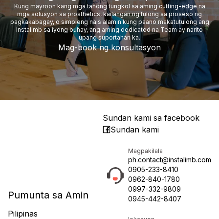
Kung mayroon kang mga tanong tungkol sa aming cutting-edge na
mga solusyon sa prosthetics, kailangan ng tulong sa proseso ng
pagkakabagay, o simpleng nais alamin kung paano makatutulong ang
Instalimb sa iyong buhay, ang aming dedicated na Team ay narito
upang suportahan ka.
Mag-book ng konsultasyon
Sundan kami sa facebook
Sundan kami
Magpakilala
ph.contact@instalimb.com
0905-233-8410
0962-840-1780
0997-332-9809
Pumunta sa Amin
0945-442-8407
Pilipinas