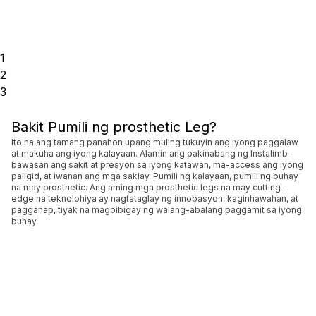
1
2
3
Bakit Pumili ng prosthetic Leg?
Ito na ang tamang panahon upang muling tukuyin ang iyong paggalaw
at makuha ang iyong kalayaan. Alamin ang pakinabang ng Instalimb -
bawasan ang sakit at presyon sa iyong katawan, ma-access ang iyong
paligid, at iwanan ang mga saklay. Pumili ng kalayaan, pumili ng buhay
na may prosthetic. Ang aming mga prosthetic legs na may cutting-
edge na teknolohiya ay nagtataglay ng innobasyon, kaginhawahan, at
pagganap, tiyak na magbibigay ng walang-abalang paggamit sa iyong
buhay.