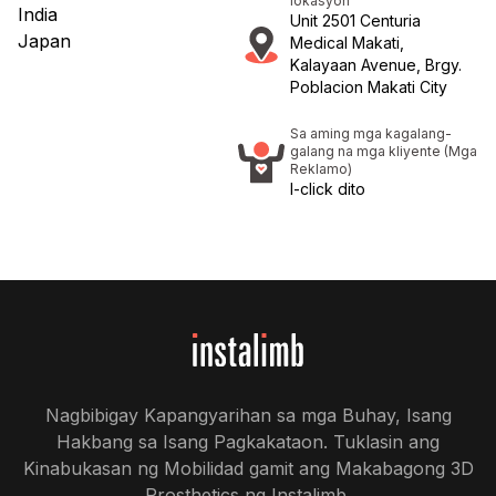
lokasyon
India
Unit 2501 Centuria
Japan
Medical Makati,
Kalayaan Avenue, Brgy.
Poblacion Makati City
Sa aming mga kagalang-
galang na mga kliyente (Mga
Reklamo)
I-click dito
Nagbibigay Kapangyarihan sa mga Buhay, Isang
Hakbang sa Isang Pagkakataon. Tuklasin ang
Kinabukasan ng Mobilidad gamit ang Makabagong 3D
Prosthetics ng Instalimb.