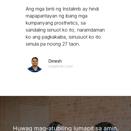
Ang mga binti ng Instalimb ay hindi
mapapantayan ng ibang mga
kumpanyang prosthetics, sa
sandaling isinuot ko ito, naramdaman
ko ang pagkakaiba, isinusuot ko ito
simula pa noong 27 taon.
Dinesh
Instalimb User
Huwag mag-atubiling lumapit sa amin.